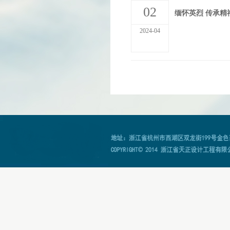
02
缅怀英烈 传承精
2024-04