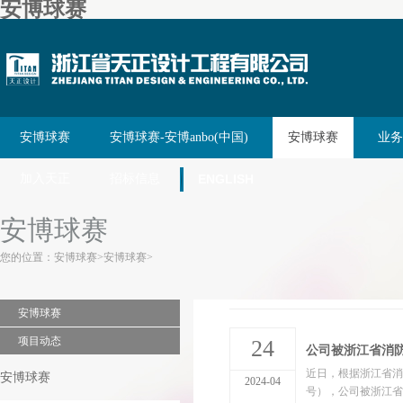
安博球赛
安博球赛
安博球赛-安博anbo(中国)
安博球赛
业务
加入天正
招标信息
ENGLISH
安博球赛
您的位置：
安博球赛
>
安博球赛
>
安博球赛
项目动态
24
公司被浙江省消防协
近日，根据浙江省消防
安博球赛
2024-04
号），公司被浙江省消