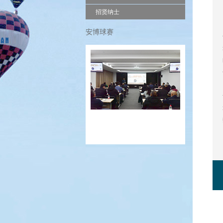
招贤纳士
安博球赛