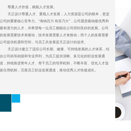
尊重人才价值，赋能人才发展。
天正设计尊重人才、重视人才发展，人力资源是公司的根本，更是
公司的重要核心竞争力。“海纳百川 有容乃大”，公司愿意吸纳最优秀和
最有潜力的人才，并希望每一位员工都能在公司得到良好的发展。公司
的发展需要技术来驱动，技术发展需要人才来推动；而个人的发展需要
公司提供机遇和空间，与员工共发展是天正设计的追求。
天正设计建立了适应公司长期、健康、可持续发展的人才体系，结
合公司岗等岗级和专业序列，为员工提供清晰、多元化的职业发展通
道，持续推进青年人才、骨干员工的培养机制，不断丰富、优化人才选
拔任用机制，完善员工职业发展通道，推动优秀人才快速成长。