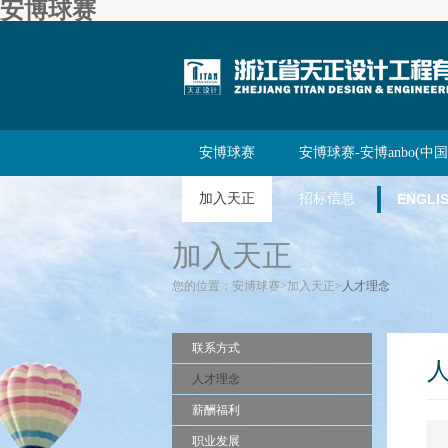
安博球赛
安博球赛
安博球赛-安博anbo(中国
加入天正
招标信息
ENGLI
加入天正
您的位置：
安博球赛
>
加入天正
>
人才理念
联系方式
人才理念
薪酬福利
职业发展