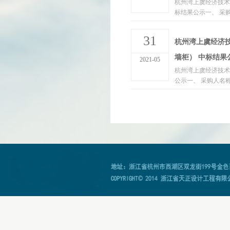
杭州湾上虞经济技术
标结果公示一、 采购
31
杭州湾上虞经济技
墙柜） 中标结果
2021-05
杭州湾上虞经济技术
公示一、 采购人名称