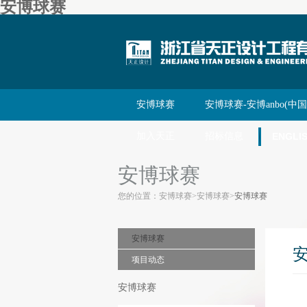
安博球赛
安博球赛
安博球赛-安博anbo(中国
加入天正
招标信息
ENGLI
安博球赛
您的位置：
安博球赛
>
安博球赛
>
安博球赛
安博球赛
项目动态
安博球赛