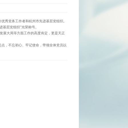
市优秀党务工作者和杭州市先进基层党组织。
先进基层党组织”光荣称号。
发展大局等方面工作的高度肯定，更是天正
起点，不忘初心、牢记使命，带领全体党员以