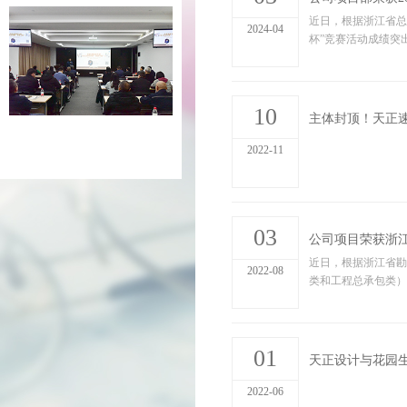
近日，根据浙江省总
2024-04
杯”竞赛活动成绩突出
10
主体封顶！天正
2022-11
03
公司项目荣获浙
近日，根据浙江省勘
2022-08
类和工程总承包类）认
01
天正设计与花园
2022-06